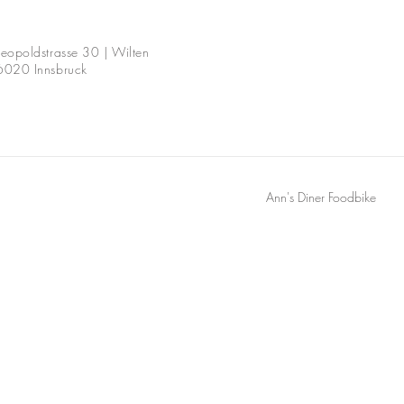
Leopoldstrasse 30 | Wilten
6020 Innsbruck
Ann's Diner Foodbike