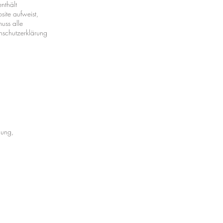
enthält
site aufweist,
uss alle
enschutzerklärung
lung,